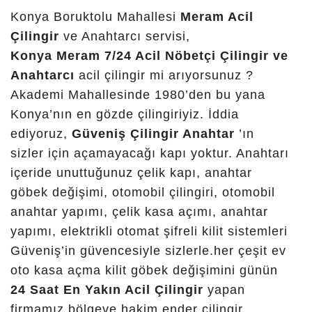
çilingir, oto anahtarcısı, ereğli çilingir, meram
Konya Boruktolu Mahallesi
Meram Acil
çilingir konya, bosna çilingir konya, konya merkez
Çilingir
ve Anahtarcı servisi,
çilingir, meram konya çilingir, karatay çilingir 24
Konya Meram 7/24 Acil Nöbetçi Çilingir ve
saat, konya çilingir.konya anahtarcı, konya
Anahtarcı
acil çilingir mi arıyorsunuz ?
çilingiri, konya çilingir selçuklu, konya çilingir
Akademi Mahallesinde 1980’den bu yana
selçuklu, konya sancak çilingir, karatay çilingir
Konya’nın en gözde çilingiriyiz. İddia
konya, konya çilingir, meram çilingir 24 saat,
ediyoruz,
Güveniş Çilingir Anahtar
’ın
konya çilingir meram, yazır çilingir, güveniş
sizler için açamayacağı kapı yoktur. Anahtarı
çilingir, konya oto çilingir, konya çilingir
içeride unuttuğunuz çelik kapı, anahtar
numaraları, anahtarcı, konya bosna hersek
göbek değişimi, otomobil çilingiri, otomobil
çilingir, çilingir konya meram, konya da çilingir,
anahtar yapımı, çelik kasa açımı, anahtar
selcuklu çilingir, konya çilingir karatay çilingir
yapımı, elektrikli otomat şifreli kilit sistemleri
selçuklu çilingir, bosna hersek çilingir, alo çilingir,
Güveniş’in güvencesiyle sizlerle.her çeşit ev
güveniş, konya ilingir, konya çilingirci, konya
oto kasa açma kilit göbek değişimini günün
çiliaingir, otagar çilingir, esenler çilingir,
24 Saat En Yakın Acil Çilingir
yapan
gaziosmanpaşa çilingir, k0nya çilingir, konya
firmamız bölgeye hakim ender çilingir