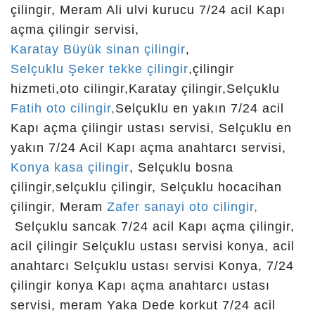
bosna, konya çiliaingir, konya çilingir 1, konya
çilingir, Meram Ali ulvi kurucu 7/24 acil Kapı
çilingir 5, konya çilingir -888, konya çilingir -999,
açma çilingir servisi,
konya çilingir fiyatları, konya çilingir g, konya
Karatay Büyük sinan çilingir
,
çilingir i, konya çilingir z, konya çilingir1, konya
Selçuklu Şeker tekke çilingir
,çilingir
çilingir2, konya çilingir2i, konya çilingir3, konya
hizmeti,oto cilingir,Karatay çilingir,Selçuklu
çilingir9, konya çilingir90, konya çilingira, konya
Fatih oto cilingir,
Selçuklu en yakın 7/24 acil
çilingirb, konya çilingirc, konya çilingirç, konya
Kapı açma çilingir ustası servisi, Selçuklu en
çilingird, konya çilingirf, konya çilingirg, konya
yakın 7/24 Acil Kapı açma anahtarcı servisi,
çilingirgj, konya çilingirh, konya çilingiri, konya
Konya kasa çilingir
, Selçuklu bosna
çilingiri, konya çilingirj, konya çilingirk, konya
çilingir,selçuklu çilingir, Selçuklu hocacihan
çilingirl, konya çilingirm, konya çilingiro, konya
çilingir, Meram
Zafer sanayi oto cilingir,
çilingirö, konya çilingirp, konya çilingirr, konya
Selçuklu sancak 7/24 acil Kapı açma çilingir,
çilingirs, konya çilingirt, konya çilingiru, konya
acil çilingir Selçuklu ustası servisi konya, acil
çilingirü, konya çilingirv, konya çilingiry, konya
anahtarcı Selçuklu ustası servisi Konya, 7/24
çilingirz, konya çilinhir, konya çişingir, konya
çilingir konya Kapı açma anahtarcı ustası
ereğli çilingir, konya ilingir, konya karatay cilingir,
servisi, meram Yaka Dede korkut 7/24 acil