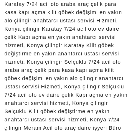
çilingir,
konya yazır
mahallesi
çilingir,
konya bosna
hersek
mahallesi