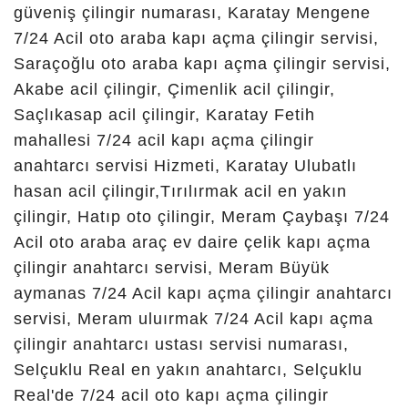
konya
aydınlıkevler
çilingir,
konya
anahtar
çilingir,
konya 24 saat