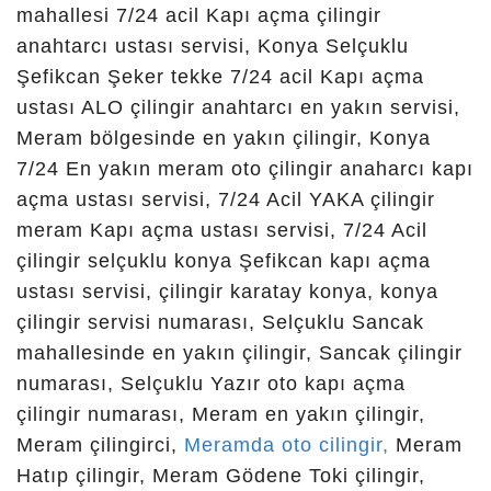
güveniş
mahallesi 7/24 acil Kapı açma çilingir
anahtarcı ustası servisi, Konya Selçuklu
Şefikcan Şeker tekke 7/24 acil Kapı açma
anahtar,
ustası ALO çilingir anahtarcı en yakın servisi,
Meram bölgesinde en yakın çilingir, Konya
konya çilingir
7/24 En yakın meram oto çilingir anaharcı kapı
açma ustası servisi, 7/24 Acil YAKA çilingir
numaraları,
meram Kapı açma ustası servisi, 7/24 Acil
çilingir selçuklu konya Şefikcan kapı açma
ustası servisi, çilingir karatay konya, konya
konya çilingir
çilingir servisi numarası, Selçuklu Sancak
mahallesinde en yakın çilingir, Sancak çilingir
hizmeti,
numarası, Selçuklu Yazır oto kapı açma
çilingir numarası, Meram en yakın çilingir,
karatay
Meram çilingirci,
Meramda oto cilingir,
Meram
Hatıp çilingir, Meram Gödene Toki çilingir,