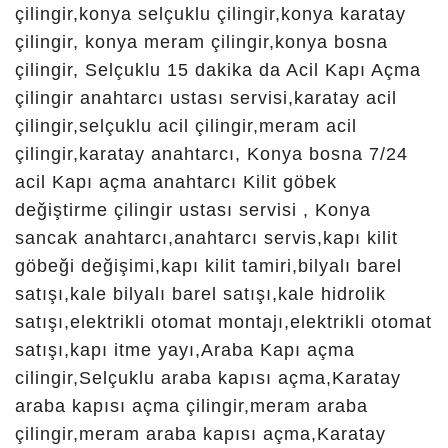
Çilingir, Ovakavağı
Çilingir, Sakyatan Çilingir,
Saraçoğlu Çilingir,
Sarıyakup Çilingir, Selim
Sultan Çilingir, Sürüç
Çilingir, Şatır Çilingir,
Şemsitebrizi Çilingir,
Taşra Karaslandede
Çilingir, Tatlıcak Çilingir,
Ulubatlı Hasan Çilingir,
Yağlıbayat Çilingir, Yarma
Çilingir, Yavşankuyu
Çilingir, Yediler Çilingir,