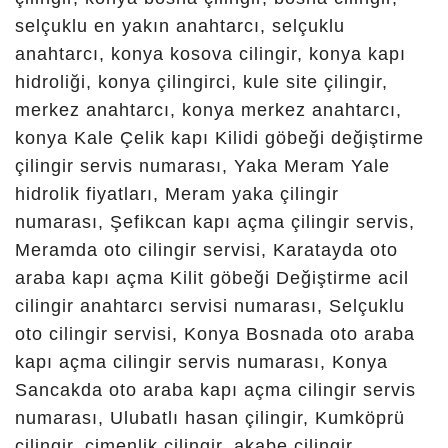
Çilingir, Sadıklar Çilingir, Sağlık
Çilingir, Sahibiata Çilingir,
Sarıkız Çilingir, Sefaköy Çilingir,
Selam Çilingir, Selver Çilingir,
Süleymanşah Çilingir,
Şeyhsadrettin Çilingir, Şükran
Çilingir, Telafer Çilingir,
Tırılırmak Çilingir, Toprak
Sarnıç Çilingir, Turgut Reis
Çilingir, Uluırmak Ali Hoca
Çilingir, Uluırmak Saka Çilingir,
Uzunharmanlar Çilingir, Yaka
Çilingir, Yatağan Çilingir,
Yayalapınar Kaş Çilingir,
Yaylapınar Süleymaniye
Çilingir, Yaylapınar Uhud