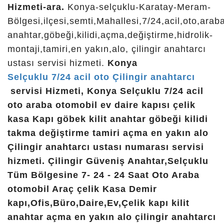
çilingir z, erenköy çilingir, konya çilinhir, meram
Hizmeti-ara.
Konya-selçuklu-Karatay-Meram-
yaka çilingir, konya çilingir ali selcuklu, anahtarcı
Bölgesi,ilçesi,semti,Mahallesi,7/24,acil,oto,araba
konya, meram cilingir, bosna da çilingir, en yakın
anahtar,göbeği,kilidi,açma,değiştirme,hidrolik-
anahtarcı, konya yazır çilingir, konya çılıngir,
montaji,tamiri,en yakın,alo, çilingir anahtarcı
selçuklu çilingir konya, cilingir, kulu çilingir, konya
ustası servisi hizmeti.
Konya
7 24 acil nöbetçi çilingir, fatih çilingir, cilingir
Selçuklu 7/24 acil oto Çilingir anahtarcı
konya, reis otomotiv konya, sefaköy çilingir,
servisi Hizmeti, Konya Selçuklu 7/24 acil
bosna hersek mahallesi çilingir, selçuklu cilingir,
oto araba otomobil ev daire kapısı çelik
karatay cilingir, konya zafer çilingir, konyaç ilingir,
kasa Kapı göbek kilit anahtar göbeği kilidi
konya selcuklu cilingir, konya anahtar, reis oto
takma değiştirme tamiri açma en yakın alo
konya çilingir, cumhurıyet anahtarcı çilingir, acil
Çilingir anahtarcı ustası numarası servisi
çilingir, konya bilingir, konua çilingir, konya ereğli
hizmeti. Çilingir Güveniş Anahtar,Selçuklu
çilingir, gözde çilingir, çilingirci, çilingir telefon,
Tüm Bölgesine 7- 24 - 24 Saat Oto Araba
çilingir konya selçuklu, selçuklu da çilingir, konya
otomobil Araç çelik Kasa Demir
çilingir hizmeti, anahtarcı hasan , nöbetçi çilingir,
kapı,Ofis,Büro,Daire,Ev,Çelik kapı kilit
ismail çilingir konya anahtarcı, konya oto anahtar,
anahtar açma en yakın alo çilingir anahtarcı