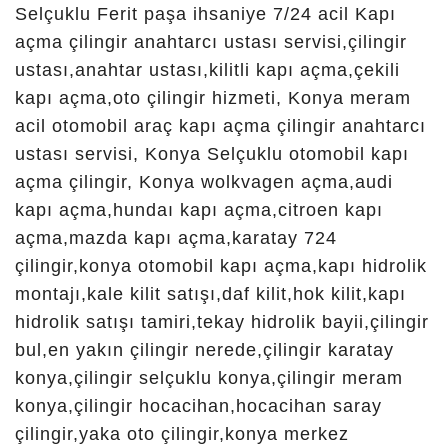
Karakulak Çilingir,
Katrancı Çilingir, Kayacık
Araplar Çilingir, Keçeciler
Çilingir, Kerimdede
Çilingir, Keykubat Çilingir,
Kızören Çilingir,
Köprübaşı Çilingir, Köseali
Çilingir, Kumköprü
Çilingir, Kuzgunkavak
Çilingir, Mengene Çilingir,
Nakipoğlu Çilingir, Obruk
Çilingir, Orhangazi
Çilingir, Ortakonak