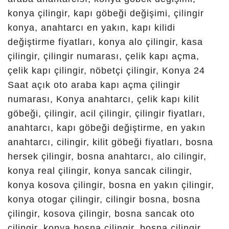
Kızılören Çilingir, Kirazlı
Çilingir, Kozağaç Çilingir,
Köyceğiz Çilingir, Kumralı
Çilingir, Kurtuluş Çilingir,
Küçük Aymanas Çilingir,
Küçükkovanağzı Çilingir,
Kürden Çilingir, Ladikli Çilingir,
Lalebahçe Çilingir, Loras
Çilingir, Mamuriye Çilingir,
Mehmet Vehbi Çilingir,
Melikşah Çilingir, Muradiye
Çilingir, Necip Fazıl Çilingir,
Ateşbaz-I Veli Çilingir,
Osmangazi Çilingir, Öğretmen
Evleri Çilingir, Pamukcu
Çilingir, Pirebi Çilingir, Saadet