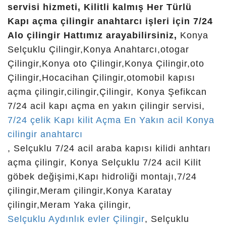
orhangazi çilingir, ihsaniye çilingir, selçuk çilingir,
servisi hizmeti, Kilitli kalmış Her Türlü
yenikent çilingir, mengene çilingir anahtarcı,
Kapı açma çilingir anahtarcı işleri için 7/24
kurtuluş çilingir, konya real çilingir, konya çilingir
Alo çilingir Hattımız arayabilirsiniz,
Konya
0, konya oto cilingir, konya öğretmen evleri,
Selçuklu Çilingir,Konya Anahtarcı,otogar
konya anahtarcılar, konyalı ali hoca, tekay kapı
Çilingir,Konya oto Çilingir,Konya Çilingir,oto
hidroliği, yenimahalle çilingir, beyşehir otogar,
Çilingir,Hocacihan Çilingir,otomobil kapısı
konya doğanlar mahallesi, konya otogar çilingir
açma çilingir,cilingir,Çilingir, Konya Şefikcan
anahtarcı, süleyman şah çilingir, konya karatay
7/24 acil kapı açma en yakın çilingir servisi,
çilingir numarası, konya selcuklu cilingir
7/24 çelik Kapı kilit Açma En Yakın acil Konya
numarasi, çilingir bosna, konyada çilingir,
cilingir anahtarcı
selçuklu tepekent, tekay hidrolik, kale kapı
, Selçuklu 7/24 acil araba kapısı kilidi anhtarı
hidroliği, 24 saat açık çilingir, 24 saat çilingir, en
açma çilingir, Konya Selçuklu 7/24 acil Kilit
yakın çilingir nerede, en yakın çilingirci, konya
göbek değişimi,Kapı hidroliği montajı,7/24
cilingirciler, oto anahtar konya, çilingir en yakın,
çilingir,Meram çilingir,Konya Karatay
çilingir karatay konya, şems konağı konya,
çilingir,Meram Yaka çilingir,
çilingirler, en yakın çilingir anahtarcı, cilingirci,
Selçuklu Aydınlık evler Çilingir
, Selçuklu