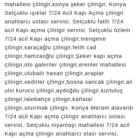
Hacısadık Çilingir,
Hacıveyiszade Çilingir,
Hacıyusufmescit Çilingir,
Hamzaoğlu Çilingir,
Hasandedemescit Çilingir,
Hayıroğlu Merkez Çilingir,
İpekler Çilingir, İsmil
Çilingir, İstiklal Çilingir,
Kalenderhane Çilingir,
Karaaslan Üzümcü
Çilingir, Karaciğan
Çilingir, Karadona Çilingir,
Karakaya Çilingir,