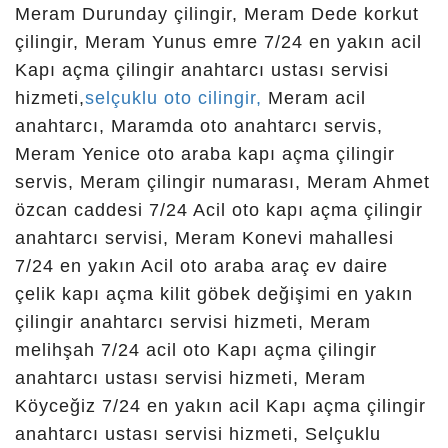
Meram Durunday çilingir, Meram Dede korkut
çilingir,
çilingir, Meram Yunus emre 7/24 en yakın acil
Kapı açma çilingir anahtarcı ustası servisi
meram
hizmeti,
selçuklu oto cilingir,
Meram acil
anahtarcı, Maramda oto anahtarcı servis,
Meram Yenice oto araba kapı açma çilingir
çilingir,
servis, Meram çilingir numarası, Meram Ahmet
özcan caddesi 7/24 Acil oto kapı açma çilingir
selçuklu
anahtarcı servisi, Meram Konevi mahallesi
7/24 en yakın Acil oto araba araç ev daire
çilingir,
çelik kapı açma kilit göbek değişimi en yakın
çilingir anahtarcı servisi hizmeti, Meram
melihşah 7/24 acil oto Kapı açma çilingir
konya çilingir
anahtarcı ustası servisi hizmeti, Meram
Köyceğiz 7/24 en yakın acil Kapı açma çilingir
anahtarcı ustası servisi hizmeti, Selçuklu