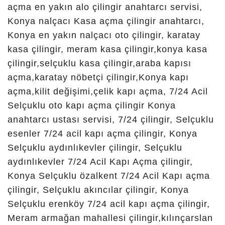
Çataltömek Çilingir,
Çelebi Çilingir, Çengilti
Çilingir, Çimenlik Çilingir,
Divanlar Çilingir, Doğanlar
Çilingir, Doğuş Çilingir,
Elmacı Çilingir, Emirgazi
Çilingir, Erenler Çilingir,
Erler Çilingir, Esentepe
Çilingir, Fetih Çilingir,
Fevzi Çakmak Çilingir,
Gaziosmanpaşa Çilingir,
Göçü Çilingir, Hacı Hasan
Çilingir, Hacıibali Çilingir,