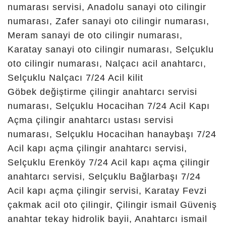
konya real
çilingir,
konya alo
çilingir,
konya
aydoğdu
çilingir,