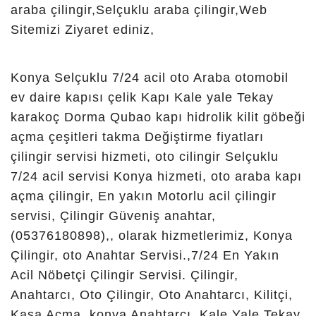
Yenice Çilingir, Yenikent
Çilingir, Yenimahalle
Çilingir, Zincirli Çilingir,
Konya Selçuklu 7/24 acil oto Araba otomobil
Konya Meram, Aksinne Çilingir,
ev daire kapısı çelik Kapı Kale yale Tekay
Alakova Çilingir, Alavardı
karakoç Dorma Qubao kapı hidrolik kilit göbeği
Çilingir, Ali Ulvi Kurucu Çilingir,
açma çeşitleri takma Değiştirme fiyatları
Alpaslan Çilingir, Arif Bilge
çilingir servisi hizmeti, oto cilingir Selçuklu
Çilingir, Armağan Çilingir,
7/24 acil servisi Konya hizmeti, oto araba kapı
Aşkan Çilingir, Ayanbey Çilingir,
açma çilingir, En yakın Motorlu acil çilingir
Batıhadimi Çilingir, Bayat
servisi, Çilingir Güveniş anahtar,
Çilingir, Beybes Çilingir,
(05376180898),, olarak hizmetlerimiz, Konya
Boruktolu Çilingir, Botsa
Çilingir, oto Anahtar Servisi.,7/24 En Yakın
Çilingir, Boyalı Çilingir,
Acil Nöbetçi Çilingir Servisi. Çilingir,
Büyükaymanas Çilingir,
Anahtarcı, Oto Çilingir, Oto Anahtarcı, Kilitçi,
Büyükkovanağzı Çilingir, Çandır
Kasa Açma, konya Anahtarcı, Kale Yale Tekay