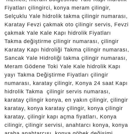
Çilingir, Hacıfettah Çilingir,
Harmancık Çilingir, Hasanköy
Çilingir, Hasanşeyh Çilingir,
Hatıp Çilingir, Hatunsaray
Çilingir, Havzan Çilingir,
İkipınar Çilingir, İlyasbaba
Çilingir, İnlice Çilingir, Kalfalar
Çilingir, Karaağaç Çilingir,
Karaaslan Aybahçe Çilingir,
Karadiğin Çilingir,
Karadiğinderesi Çilingir,
Karahüyük Çilingir, Kaşınhanı
İstasyon Çilingir, Kaşınhanı
Yeni Çilingir, Kavak Çilingir,
Kayadibi Çilingir, Kayalı
Çilingir, Kayhüyük Çilingir,