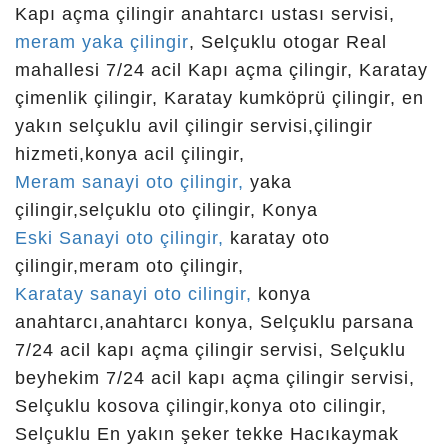
konya karatay çilingir numarası, konya kartlı kilit,
Kapı açma çilingir anahtarcı ustası servisi,
konya kilit, konya merkez çilingir, konya oto
meram yaka çilingir
, Selçuklu otogar Real
anahtar, konya oto anahtarcı, konya oto cilingir,
mahallesi 7/24 acil Kapı açma çilingir, Karatay
konya oto çilingir, konya oto yedek anahtar, konya
çimenlik çilingir, Karatay kumköprü çilingir, en
sancak çilingir, konya selcuklu cilingir numarasi,
yakın selçuklu avil çilingir servisi,çilingir
konya uzman anahtar, konya uzman oto, konya
hizmeti,konya acil çilingir,
zafer anahtarcı, konya.cilingir, konyaç ilingir,
Meram sanayi oto çilingir,
yaka
konyada çilingir, kurtuluş çilingir, meram çilingir
çilingir,selçuklu oto çilingir, Konya
konya, meram konakları, nişantaşı çilingir, nöbetçi
Eski Sanayi oto çilingir,
karatay oto
anahtarcı, otagar çilingir, oto anahtar, oto anahtar
çilingir,meram oto çilingir,
konya, oto anahtar kopyalama, oto anahtarı, oto
Karatay sanayi oto cilingir,
konya
çilingir, real çilingir, sac kapı kasası, sancak
anahtarcı,anahtarcı konya, Selçuklu parsana
mahallesi çilingir, selcuklu çilingir, selçuklu çilingir
7/24 acil kapı açma çilingir servisi, Selçuklu
konya, selçuklu çilingir konya0
beyhekim 7/24 acil kapı açma çilingir servisi,
konya cilingir
Selçuklu kosova çilingir,konya oto cilingir,
Selçuklu En yakın şeker tekke Hacıkaymak