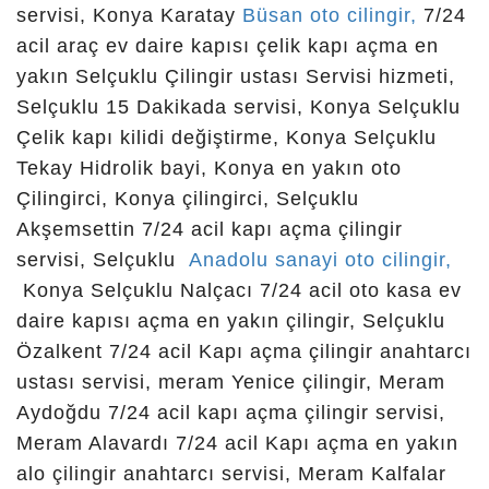
konya oto kapı açma, çelik kapı kilidi açma, konya
servisi, Konya Karatay
Büsan oto cilingir,
7/24
oto servis çilingir, selçuklu evleri çilingir,çilingir
acil araç ev daire kapısı çelik kapı açma en
konya -88, çilingir konya -888, çilingir konya -999,
yakın Selçuklu Çilingir ustası Servisi hizmeti,
çilingir konya meram, çilingir konya selçuklu,
Selçuklu 15 Dakikada servisi, Konya Selçuklu
çilingir konyaa, çilingir konyat, çilingir oto, çilingir
Çelik kapı kilidi değiştirme, Konya Selçuklu
sakarya, çilingirci, çilingirçi, en yakın çilingirci, en
Tekay Hidrolik bayi, Konya en yakın oto
yakin cilingir, en yakin çilingir, erenköy çilingir,
Çilingirci, Konya çilingirci, Selçuklu
hatunsaraylı oto çilingir, hocacihan konya çilingir,
Akşemsettin 7/24 acil kapı açma çilingir
ihsaniye çilingir, k0nya çilingir, kale çelik kasa
servisi, Selçuklu
Anadolu sanayi oto cilingir,
çilingir, kale çelik kasa fiyatları, kale kilit, kale kilit
Konya Selçuklu Nalçacı 7/24 acil oto kasa ev
fiyatları, kale kilit göbek fiyatları, kale oda kapısı
daire kapısı açma en yakın çilingir, Selçuklu
anahtarı, kapı kumandası, kilit değiştirme,
Özalkent 7/24 acil Kapı açma çilingir anahtarcı
kizilören, konua çilingir, konya 7 24 acil nöbetçi
ustası servisi, meram Yenice çilingir, Meram
çilingir, konya anahtar kopyalama, konya
Aydoğdu 7/24 acil kapı açma çilingir servisi,
anahtarcılar, konya bilingir, konya bosna cilingir,
Meram Alavardı 7/24 acil Kapı açma en yakın
konya bosna hersek mahallesi, konya cilingir
alo çilingir anahtarcı servisi, Meram Kalfalar