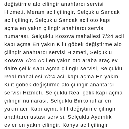
konya ereğli
çilingir,
konya bosna
hersek
çilingir,
konya ılgın
çilingir,