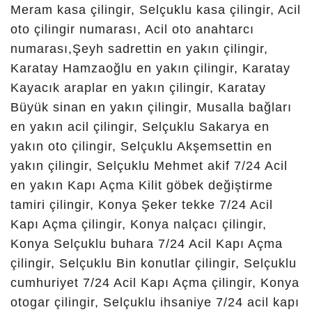
Çilingir, Ağsaklı Çilingir,
Akabe Çilingir, Akbaş
Çilingir, Akçeşme Çilingir,
Akifpaşa Çilingir,
Akörenkışla Çilingir,
Aziziye Çilingir, Bakırtolu
Çilingir, Başak Çilingir,
Başgötüren Çilingir,
Beşağıl Çilingir,
Büyükburnak Çilingir,
Büyüksinan Çilingir,
Çatalhüyük Çilingir,