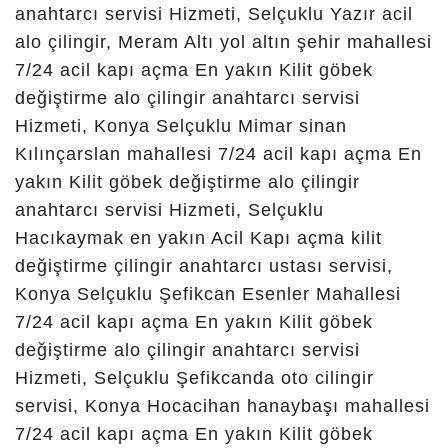
cihanbeyli
çilingir,
çilingir ci
konya, konya
karatay da
çilingir,