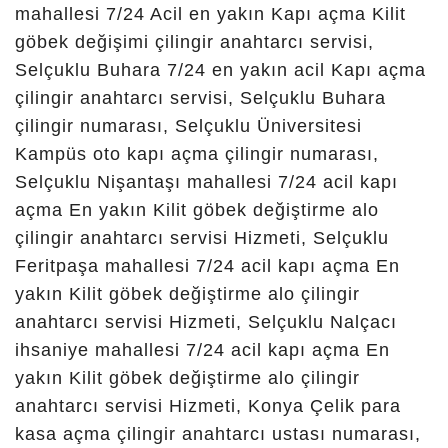
24 saat
çilingir,
konya zafer
çilingir,
konya 7/24
çilingir
Konya Karatay, Acıdort