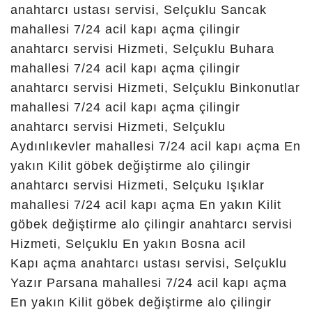
açık çilingir,
çilingir
anahtar
konya, konya
beyşehir
çilingir,
konya