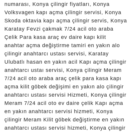
konya
ihsaniye
çilingir,
konya
karapınar
çilingir,
konya kulu