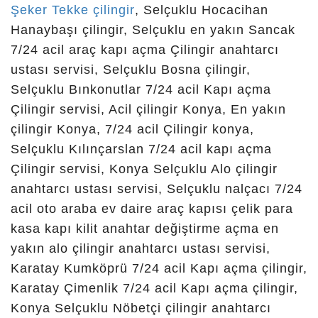
çikingir, en yakin cilingir telefonu, yakın çilingir,
Şeker Tekke çilingir
, Selçuklu Hocacihan
çilingir konya karatay, bosna anahtarcı, hasan
Hanaybaşı çilingir, Selçuklu en yakın Sancak
çilingir, aydınlıkevler çilingir, bana en yakın
7/24 acil araç kapı açma Çilingir anahtarcı
çilingir, sarnıç çilingir, alo cilingir, erenler çilingir,
ustası servisi, Selçuklu Bosna çilingir,
çilingir numaraları, karatay oto çilingir, akıncılar
Selçuklu Bınkonutlar 7/24 acil Kapı açma
çilingir, selçuklu çilingir oto konya, sakarya
Çilingir servisi, Acil çilingir Konya, En yakın
erenler çilingir, konya oto anahtarcı, konyada
çilingir Konya, 7/24 acil Çilingir konya,
obruk, konya sefaköy, konya aydoğdu mahallesi
Selçuklu Kılınçarslan 7/24 acil kapı açma
çilingir, konya yazır mahallesi anahtarcı, yeni
Çilingir servisi, Konya Selçuklu Alo çilingir
mahalle konya anahtarcı, şifreli kilit, konya
anahtarcı ustası servisi, Selçuklu nalçacı 7/24
araplar mahallesi çilingir, kosova mahallesi
acil oto araba ev daire araç kapısı çelik para
çilingir, çilingir sakarya, alakova anahtarcı çilingir,
kasa kapı kilit anahtar değiştirme açma en
bosna mahallesi kampüs çilingir, anahtarcı ali
yakın alo çilingir anahtarcı ustası servisi,
çilingir konya, şifreli kapı kilit sistemleri, sefaköy
Karatay Kumköprü 7/24 acil Kapı açma çilingir,
konya çilingir, konya meram anahtarcı, konya
Karatay Çimenlik 7/24 acil Kapı açma çilingir,
kayacık anahtarcı, konya selçuklu anahtarcı,
Konya Selçuklu Nöbetçi çilingir anahtarcı